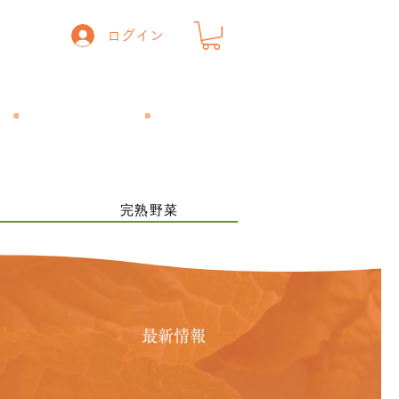
ログイン
一般の方
​飲食店の方
ー
完熟野菜
最新情報