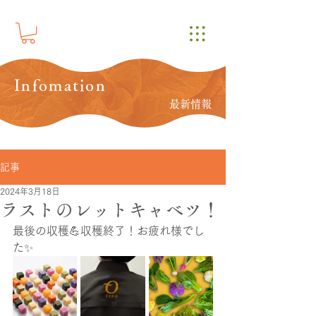
Infomation
最新情報
記事
2024年3月18日
ラストのレットキャベツ！
最後の収穫💪収穫終了！お疲れ様でし
た✨