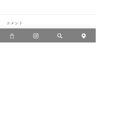
コメント
FM山口ザ・ムーブマン
コメントを追加…
地元の小学校と
植
利用規約
プライバシーポリシー
特定商取引法に基づく表記