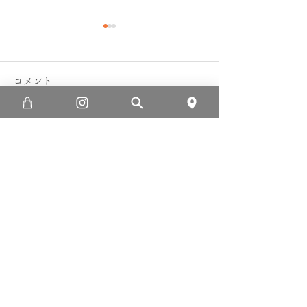
コメント
FM山口ザ・ムーブマン
コメントを追加…
地元の小学校と
植
利用規約
プライバシーポリシー
特定商取引法に基づく表記