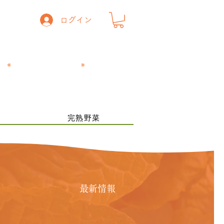
ログイン
一般の方
​飲食店の方
ー
完熟野菜
最新情報