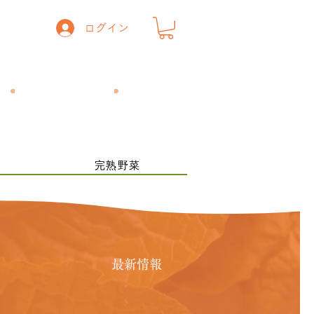
ログイン
一般の方
​飲食店の方
ー
完熟野菜
最新情報