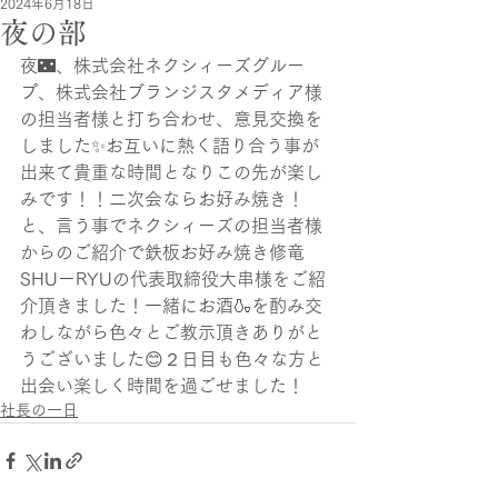
2024年6月18日
夜の部
夜🌃、株式会社ネクシィーズグルー
プ、株式会社ブランジスタメディア様
の担当者様と打ち合わせ、意見交換を
しました✨お互いに熱く語り合う事が
出来て貴重な時間となりこの先が楽し
みです！！二次会ならお好み焼き！
と、言う事でネクシィーズの担当者様
からのご紹介で鉄板お好み焼き修竜
SHUーRYUの代表取締役大串様をご紹
介頂きました！一緒にお酒🍶を酌み交
わしながら色々とご教示頂きありがと
うございました😊２日目も色々な方と
出会い楽しく時間を過ごせました！
社長の一日