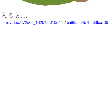
に入ると…
tic.com/video/a72e66_182645f010e44a1ba9058e4b7b363faa/3