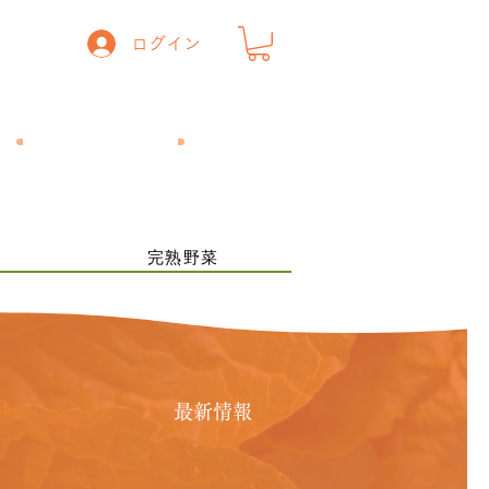
ログイン
一般の方
​飲食店の方
ー
完熟野菜
最新情報