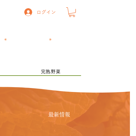
ログイン
一般の方
​飲食店の方
ー
完熟野菜
最新情報