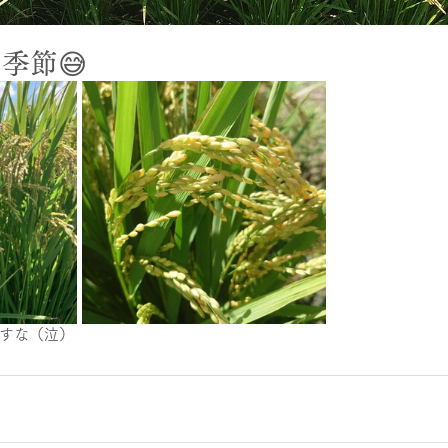
季節😅
すな（泣）