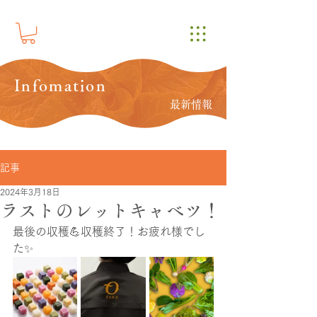
Infomation
最新情報
記事
2024年3月18日
ラストのレットキャベツ！
最後の収穫💪収穫終了！お疲れ様でし
た✨