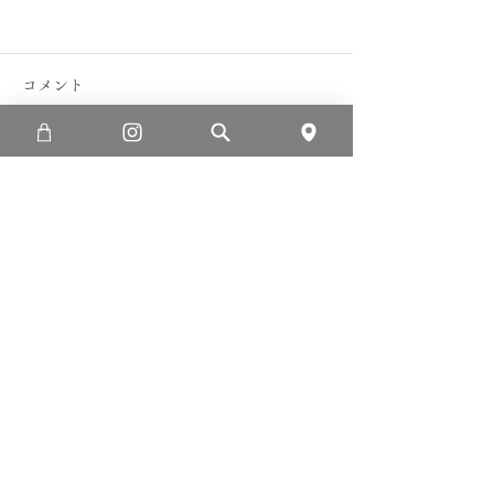
コメント
ヤスベーさん😃
コメントを追加…
地元の小学校と野菜の定
植
利用規約
プライバシーポリシー
特定商取引法に基づく表記