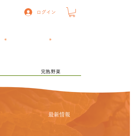
ログイン
一般の方
​飲食店の方
ー
完熟野菜
最新情報