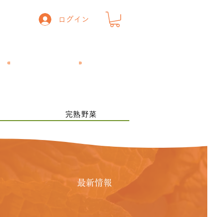
ログイン
一般の方
​飲食店の方
ー
完熟野菜
最新情報