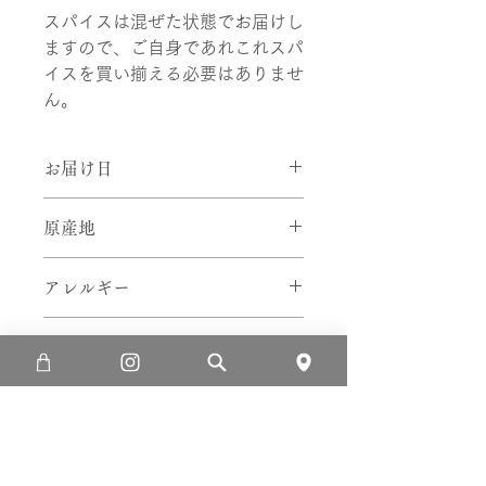
スパイスは混ぜた状態でお届けし
ますので、ご自身であれこれスパ
イスを買い揃える必要はありませ
ん。
お届け日
15:00までのご注文で、翌日営業日中
原産地
に発送いたします。
山口県山陽小野田市（Agleaf ZERO 農
営業日： 9:00-17:00、土日祝日休
アレルギー
園）
無
賞味期限
6ヶ月
保存方法
冷凍
内容量