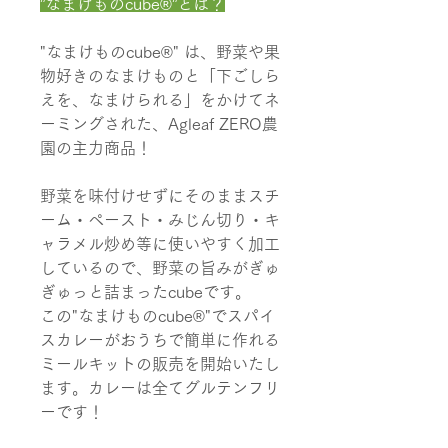
”なまけものcube®”とは？
"なまけものcube®" は、野菜や果
物好きのなまけものと「下ごしら
えを、なまけられる」をかけてネ
ーミングされた、Agleaf ZERO農
園の主力商品！
野菜を味付けせずにそのままスチ
ーム・ペースト・みじん切り・キ
ャラメル炒め等に使いやすく加工
しているので、野菜の旨みがぎゅ
ぎゅっと詰まったcubeです。​
この"なまけものcube®"でスパイ
スカレーがおうちで簡単に作れる
ミールキットの販売を開始いたし
ます。カレーは全てグルテンフリ
ーです！