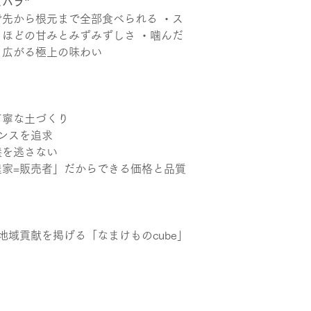
パラ”
先から根元まで全部食べられる ・ス
ほどの甘みとみずみずしさ ・噛んだ
と広がる極上の味わい
丁寧な土づくり
ンスを追求
養を逃さない
家=販売者」だからできる価格と品質
地域貢献を掲げる「なまけものcube」