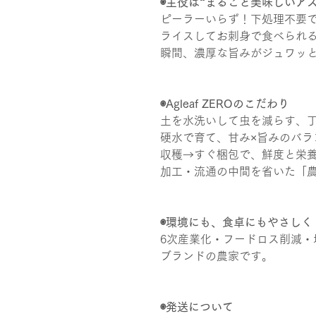
◉主役は“まるごと美味しいアス
ピーラーいらず！下処理不要で
ライスしてお刺身で食べられる
瞬間、濃厚な旨みがジュワッ
◉Agleaf ZEROのこだわり
土を水洗いして虫を減らす、
硬水で育て、甘み×旨みのバラ
収穫→すぐ梱包で、鮮度と栄
加工・流通の中間を省いた「農
◉環境にも、食卓にもやさしく
6次産業化・フードロス削減・
ブランドの農家です。
◉発送について