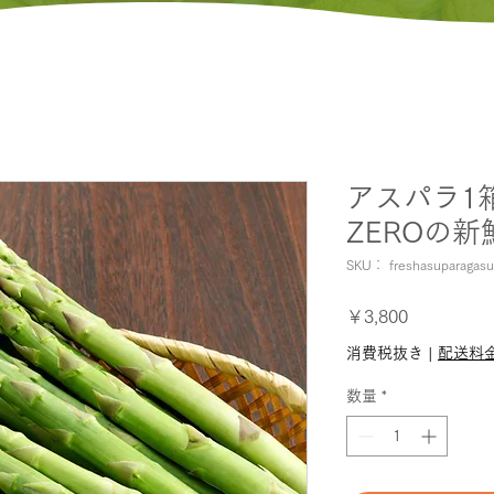
アスパラ1箱(約
ZEROの
SKU： freshasuparagasu
価
￥3,800
格
消費税抜き
|
配送料
数量
*