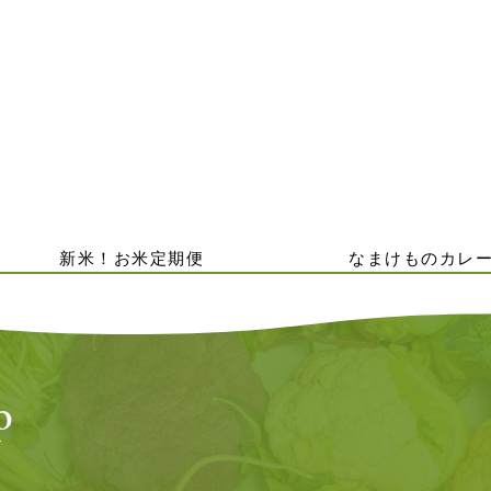
新米！お米定期便
なまけものカレ
p