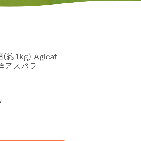
1kg) Agleaf
新鮮アスパラ
金