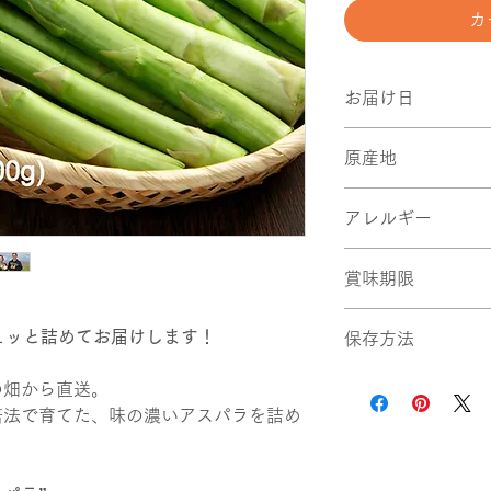
カ
お届け日
15:00までのご注
原産地
す。
営業日： 9:00-17:
山口県山陽小野田市 (A
アレルギー
無
賞味期限
生です。すぐにお召
ュッと詰めてお届けします！
保存方法
冷蔵
の畑から直送。
培法で育てた、味の濃いアスパラを詰め