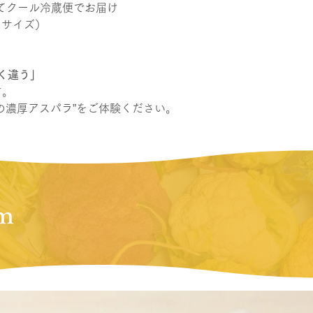
てクール冷蔵便でお届け
Ｌサイズ）
く違う」
す。
の濃厚アスパラ”をご体験ください。
em