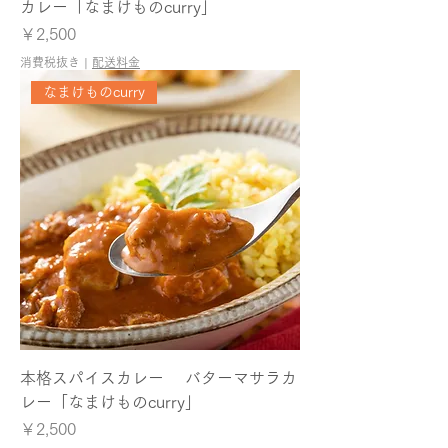
カレー「なまけものcurry」
価格
￥2,500
消費税抜き
|
配送料金
なまけものcurry
本格スパイスカレー バターマサラカ
レー「なまけものcurry」
価格
￥2,500