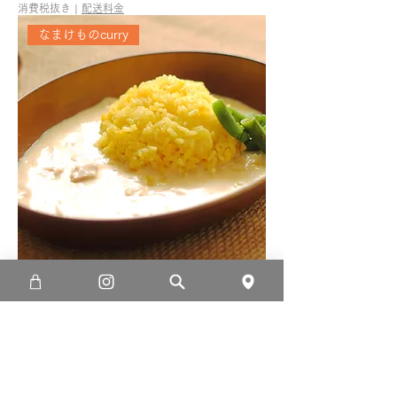
消費税抜き
|
配送料金
なまけものcurry
本格スパイスカレー ホワイトカレー
「なまけものcurry」
価格
￥2,500
消費税抜き
|
配送料金
なまけものcurry