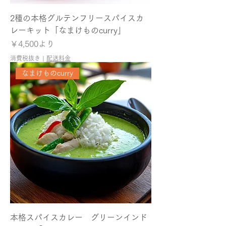
2種の本格グルテンフリースパイスカ
レーキット「なまけものcurry」
セール価格
￥4,500
より
消費税抜き
|
配送料金
なまけものcurry
本格スパイスカレー グリーンインド