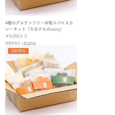
4種のグルテンフリー本格スパイスカ
レーキット「なまけものcurry」
セール価格
￥9,000
より
消費税抜き
|
配送料金
送料無料